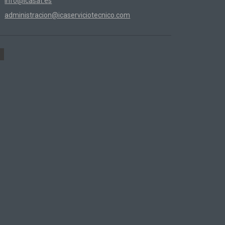
info@icasat.es
administracion@icaserviciotecnico.com