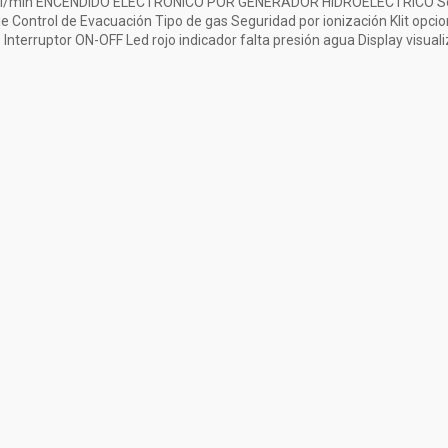
11 l/min ENCENDIDO ELECTRONICO POR GENERADOR HIDROELECTRICO Sond
 Control de Evacuación Tipo de gas Seguridad por ionización KIit opcion
nterruptor ON-OFF Led rojo indicador falta presión agua Display visual